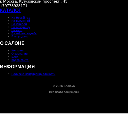
г. Москва, Кутузовский проспект , 43
+79773938171
КАТАЛОГ
На Новый год
На выпускной
На юбилей
На вечеринку
На выход
Гостей на свадьбу
Распродажа
О САЛОНЕ
Контакты
О компании
Блог
Карта сайта
ИНФОРМАЦИЯ
Политика конфиденциальности
© 2026 Sharaya
Все права защищены