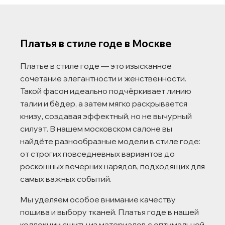
Платья в стиле годе в Москве
Платье в стиле годе — это изысканное
сочетание элегантности и женственности.
Такой фасон идеально подчёркивает линию
талии и бёдер, а затем мягко раскрывается
книзу, создавая эффектный, но не вычурный
силуэт. В нашем московском салоне вы
найдёте разнообразные модели в стиле годе:
от строгих повседневных вариантов до
роскошных вечерних нарядов, подходящих для
самых важных событий.
Мы уделяем особое внимание качеству
пошива и выбору тканей. Платья годе в нашей
коллекции сшиты из материалов с оптимальной