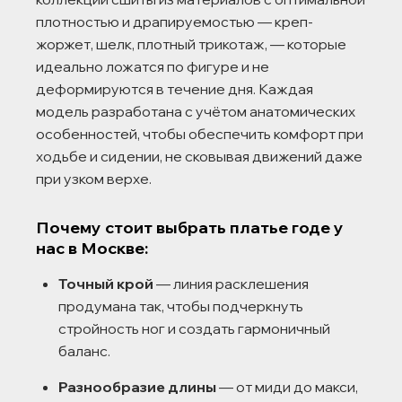
плотностью и драпируемостью — креп-
жоржет, шелк, плотный трикотаж, — которые
идеально ложатся по фигуре и не
деформируются в течение дня. Каждая
модель разработана с учётом анатомических
особенностей, чтобы обеспечить комфорт при
ходьбе и сидении, не сковывая движений даже
при узком верхе.
Почему стоит выбрать платье годе у
нас в Москве:
Точный крой
— линия расклешения
продумана так, чтобы подчеркнуть
стройность ног и создать гармоничный
баланс.
Разнообразие длины
— от миди до макси,