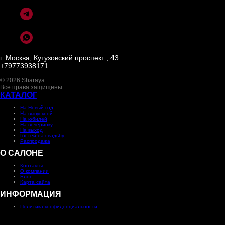
г. Москва, Кутузовский проспект , 43
+79773938171
© 2026 Sharaya
Все права защищены
КАТАЛОГ
На Новый год
На выпускной
На юбилей
На вечеринку
На выход
Гостей на свадьбу
Распродажа
О САЛОНЕ
Контакты
О компании
Блог
Карта сайта
ИНФОРМАЦИЯ
Политика конфиденциальности