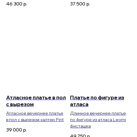
46 300
р.
37 500
р.
Атласное платье в пол
Платье по фигуре из
с вырезом
атласа
Атласное вечернее платье
Длинное вечернее платье
в пол с вырезом халтер Pirit
по фигуре из атласа Leomi
фисташка
39 000
р.
49 750
р.