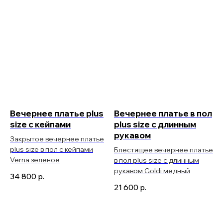
Вечернее платье plus
Вечернее платье в пол
size с кейпами
plus size с длинным
рукавом
Закрытое вечернее платье
plus size в пол с кейпами
Блестящее вечернее платье
Verna зеленое
в пол plus size с длинным
рукавом Goldi медный
34 800
р.
21 600
р.