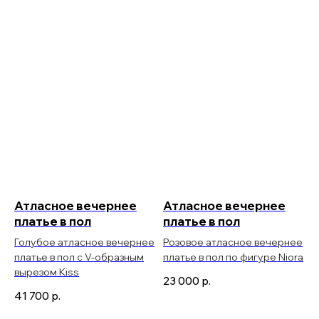
Атласное вечернее
Атласное вечернее
платье в пол
платье в пол
Голубое атласное вечернее
Розовое атласное вечернее
платье в пол с V-образным
платье в пол по фигуре Niora
вырезом Kiss
23 000
р.
41 700
р.