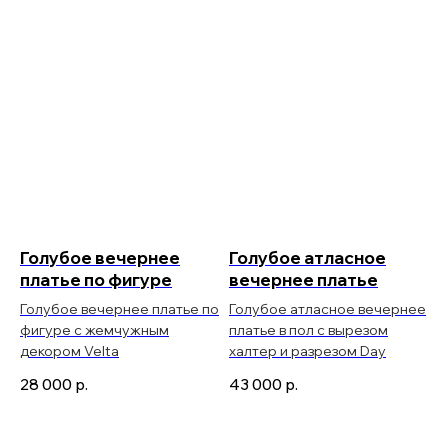
Голубое вечернее
Голубое атласное
платье по фигуре
вечернее платье
Голубое вечернее платье по
Голубое атласное вечернее
фигуре с жемчужным
платье в пол с вырезом
декором Velta
халтер и разрезом Day
28 000
р.
43 000
р.