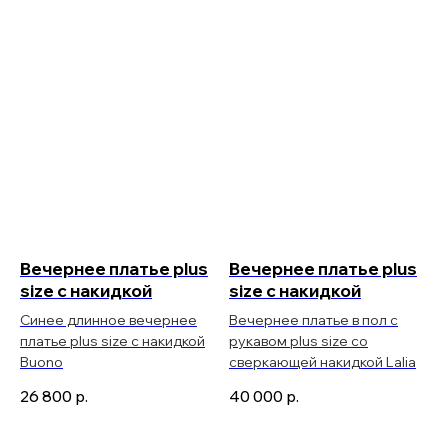
Вечернее платье plus
Вечернее платье plus
size с накидкой
size с накидкой
Синее длинное вечернее
Вечернее платье в пол с
платье plus size с накидкой
рукавом plus size со
Buono
сверкающей накидкой Lalia
26 800
р.
40 000
р.