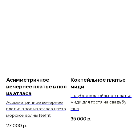
Асимметричное
Коктейльное платье
вечернее платье в пол
миди
из атласа
Голубое коктейльное платье
миди для гостя на свадьбу
Асимметричное вечернее
Fiori
платье в пол из атласа цвета
морской волны Nefrit
35 000
р.
27 000
р.