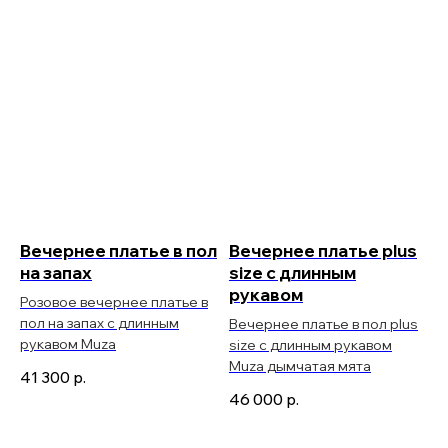
Вечернее платье в пол
Вечернее платье plus
на запах
size с длинным
рукавом
Розовое вечернее платье в
пол на запах с длинным
Вечернее платье в пол plus
рукавом Muza
size с длинным рукавом
Muza дымчатая мята
41 300
р.
46 000
р.