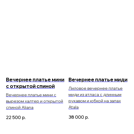
Вечернее платье мини
Вечернее платье миди
с открытой спиной
Лиловое вечернее платье
миди из атласа с длинным
Вечернее платье мини с
рукавом и юбкой на запах
вырезом халтер и открытой
Atala
спиной Aliana
38 000
р.
22 500
р.