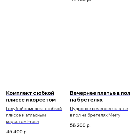
Комплект с юбкой
Вечернее платье в пол
плиссе и корсетом
на бретелях
Голубой комплект с юбкой
Пудровое вечернее платье
плиссе и атласным
в пол на бретелях Merry
корсетом Fresh
58 200
р.
45 400
р.