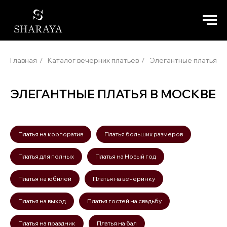
Главная
/
Каталог вечерних платьев
/
Элегантные платья
ЭЛЕГАНТНЫЕ ПЛАТЬЯ В МОСКВЕ
Платья на корпоратив
Платья больших размеров
Платья для полных
Платья на Новый год
Платья на юбилей
Платья на вечеринку
Платья на выход
Платья гостей на свадьбу
Платья на праздник
Платья на бал