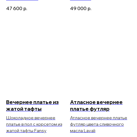
47 600
р.
49 000
р.
Вечернее платье из
Атласное вечернее
жатой тафты
платье футляр
Шоколадное вечернее
Атласное вечернее платье
платье в пол с корсетом из
футляр цвета сливочного
жатой тафты Fansy
масла Lavali