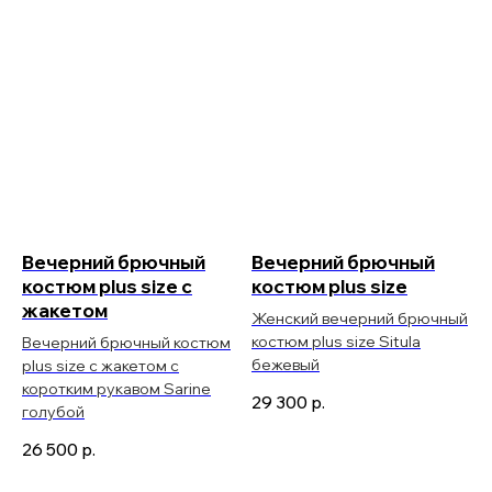
Вечерний брючный
Вечерний брючный
костюм plus size с
костюм plus size
жакетом
Женский вечерний брючный
костюм plus size Situla
Вечерний брючный костюм
бежевый
plus size с жакетом с
коротким рукавом Sarine
29 300
р.
голубой
26 500
р.