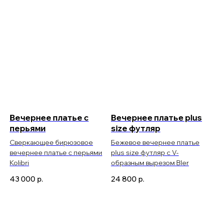
Вечернее платье с
Вечернее платье plus
перьями
size футляр
Сверкающее бирюзовое
Бежевое вечернее платье
вечернее платье с перьями
plus size футляр c V-
Kolibri
образным вырезом Bler
43 000
р.
24 800
р.