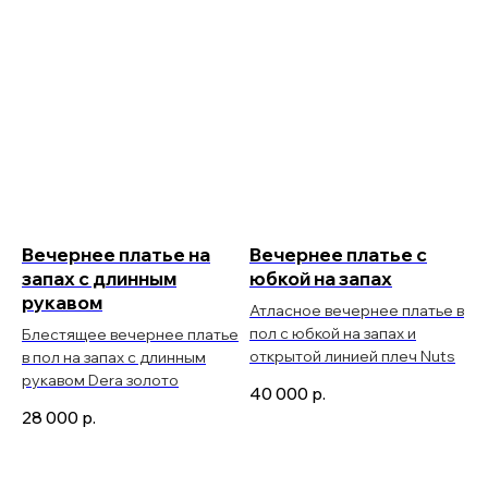
Вечернее платье на
Вечернее платье с
запах с длинным
юбкой на запах
рукавом
Атласное вечернее платье в
пол с юбкой на запах и
Блестящее вечернее платье
открытой линией плеч Nuts
в пол на запах с длинным
рукавом Dera золото
40 000
р.
28 000
р.