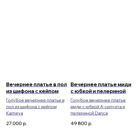
Вечернее платье в пол
Вечернее платье миди
из шифона с кейпом
с юбкой и пелериной
Голубое вечернее платье в
Голубое вечернее платье
пол из шифона с кейпом
миди с юбкой А-силуэта и
Kameya
пелериной Dance
27 000
р.
49 800
р.