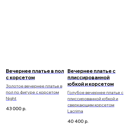
Вечернее платье в пол
Вечернее платье с
с корсетом
плиссированной
юбкой и корсетом
Золотое вечернее платье в
пол по фигуре с корсетом
Голубое вечернее платье с
Night
плиссированной юбкой и
сверкающим корсетом
43 000
р.
Lacrima
40 400
р.