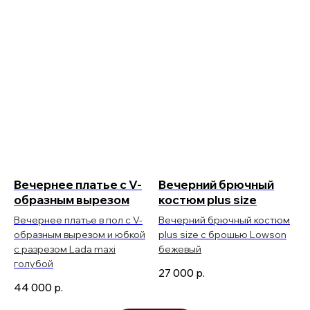
Вечернее платье с V-
Вечерний брючный
образным вырезом
костюм plus size
Вечернее платье в пол с V-
Вечерний брючный костюм
образным вырезом и юбкой
plus size с брошью Lowson
с разрезом Lada maxi
бежевый
голубой
27 000
р.
44 000
р.