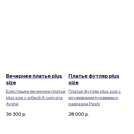
Вечернее платье plus
Платье футляр plus
size
size
Блестящее вечернее платье
Платье футляр plus size с
plus size с юбкой А-силуэта
кружевными рукавами и
Ayshe
разрезом Peshi
36 300
р.
28 000
р.