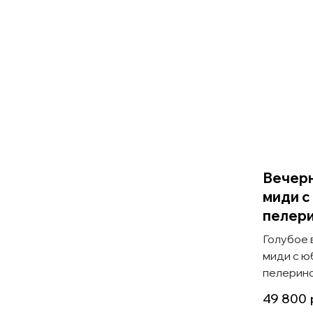
Вечерн
миди с
пелер
Голубое 
миди с ю
пелерин
49 800