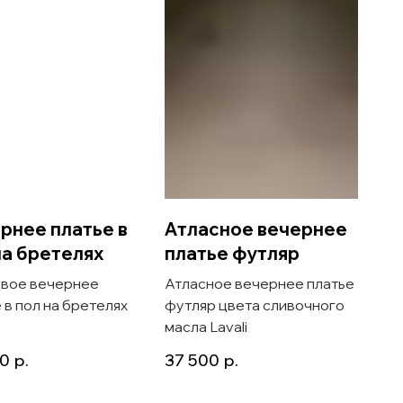
рнее платье в
Атласное вечернее
на бретелях
платье футляр
вое вечернее
Атласное вечернее платье
 в пол на бретелях
футляр цвета сливочного
масла Lavali
00
р.
37 500
р.