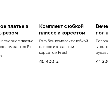
ое платье в
Комплект с юбкой
Вече
вырезом
плиссе и корсетом
пол 
 вечернее платье
Голубой комплект с юбкой
Розов
ырезом халтер Pirit
плиссе и атласным
в пол 
корсетом Fresh
рукав
р.
45 400
р.
41 30