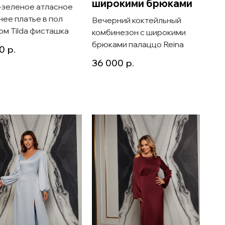
широкими брюками
-зеленое атласное
ее платье в пол
Вечерний коктейльный
ом Tilda фисташка
комбинезон с широкими
брюками палаццо Reina
0
р.
36 000
р.