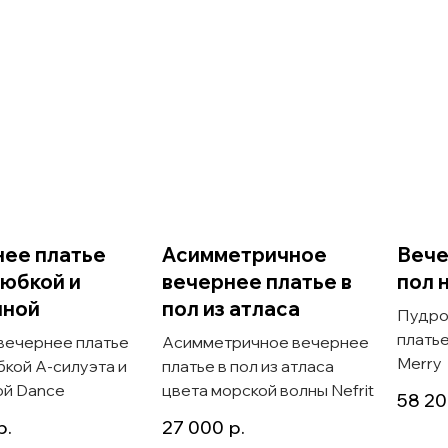
ее платье
Асимметричное
Вече
 юбкой и
вечернее платье в
пол 
иной
пол из атласа
Пудро
платье
вечернее платье
Асимметричное вечернее
Merry
бкой А-силуэта и
платье в пол из атласа
ой Dance
цвета морской волны Nefrit
58 2
р.
27 000
р.