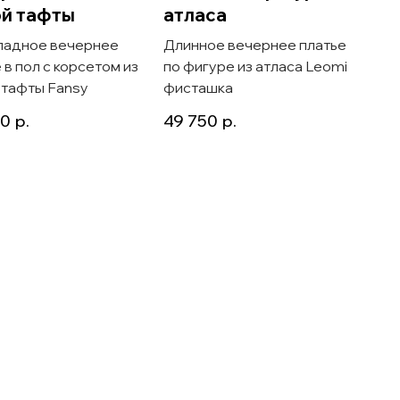
й тафты
атласа
адное вечернее
Длинное вечернее платье
 в пол с корсетом из
по фигуре из атласа Leomi
 тафты Fansy
фисташка
00
р.
49 750
р.