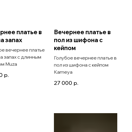
рнее платье в
Вечернее платье в
на запах
пол из шифона с
кейпом
ое вечернее платье
на запах с длинным
Голубое вечернее платье в
ом Muza
пол из шифона с кейпом
Kameya
0
р.
27 000
р.