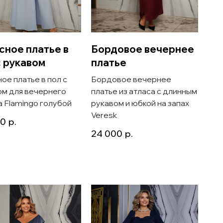
сное платье в
Бордовое вечернее
с рукавом
платье
ое платье в пол с
Бордовое вечернее
ом для вечернего
платье из атласа с длинным
 Flamingo голубой
рукавом и юбкой на запах
Veresk
00
р.
24 000
р.