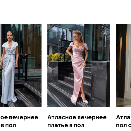
ое вечернее
Атласное вечернее
Атла
 в пол
платье в пол
пол 