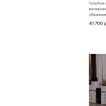
Голубое 
вечернее 
образным
41 700
р