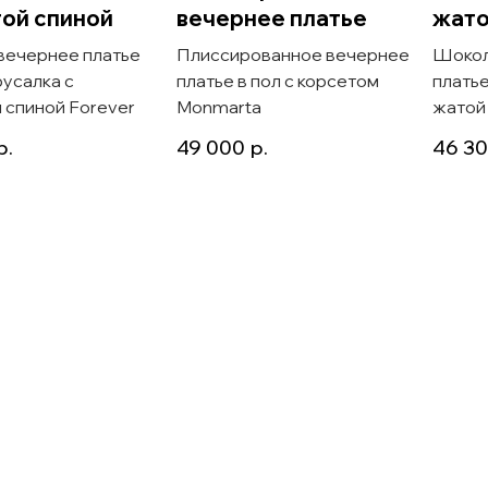
ой спиной
вечернее платье
жато
вечернее платье
Плиссированное вечернее
Шокол
русалка с
платье в пол с корсетом
платье
 спиной Forever
Monmarta
жатой
р.
49 000
р.
46 3