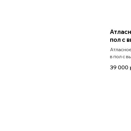
Атласн
пол с 
Атласное
в пол с в
39 000