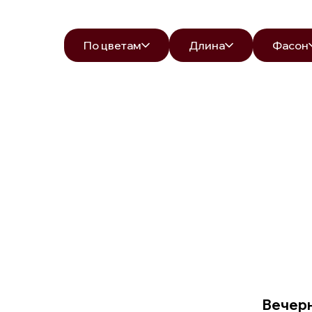
По цветам
Длина
Фасон
Вечерн