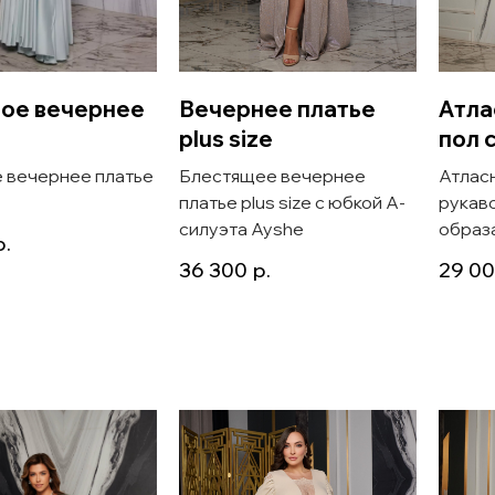
ое вечернее
Вечернее платье
Атла
plus size
пол 
 вечернее платье
Блестящее вечернее
Атласн
платье plus size с юбкой А-
рукав
силуэта Ayshe
образа
р.
36 300
р.
29 0