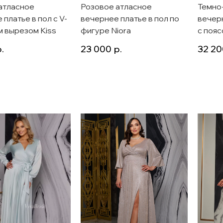
атласное
Розовое атласное
Темно
платье в пол с V-
вечернее платье в пол по
вечерн
 вырезом Kiss
фигуре Niora
с пояс
.
23 000
р.
32 20