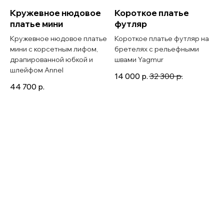
Кружевное нюдовое
Короткое платье
платье мини
футляр
Кружевное нюдовое платье
Короткое платье футляр на
мини с корсетным лифом,
бретелях с рельефными
драпированной юбкой и
швами Yagmur
шлейфом Annel
14 000
р.
32 300
р.
44 700
р.