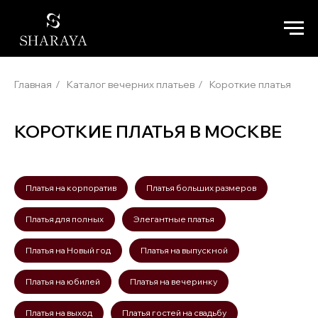
Главная
/
Каталог вечерних платьев
/
Короткие платья
КОРОТКИЕ ПЛАТЬЯ В МОСКВЕ
Платья на корпоратив
Платья больших размеров
Платья для полных
Элегантные платья
Платья на Новый год
Платья на выпускной
Платья на юбилей
Платья на вечеринку
Платья на выход
Платья гостей на свадьбу