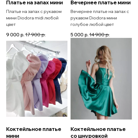
Платье на запах мини
Вечернее платье мини
Платье на запах с рукавом
Вечернее платье на запах с
мини Diodora midi любой
рукавом Diodora мини
цвет
голубое любой цвет
9 000
р.
17 900
р.
5 000
р.
14 900
р.
Коктейльное платье
Коктейльное платье
мини
со шнуровкой