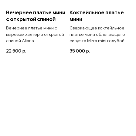
Вечернее платье мини
Коктейльное платье
с открытой спиной
мини
Вечернее платье мини с
Сверкающее коктейльное
вырезом халтер и открытой
платье мини облегающего
спиной Aliana
силуэта Mirra mini голубой
22 500
р.
35 000
р.