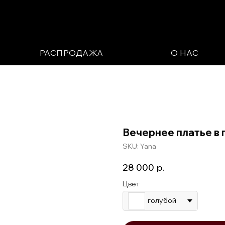
РАСПРОДАЖА
О НАС
Вечернее платье в 
SKU:
Yana
28 000
р.
Цвет
голубой