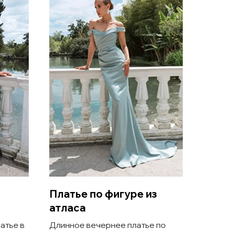
Платье по фигуре из
Атла
атласа
плат
атье в
Длинное вечернее платье по
Атлас