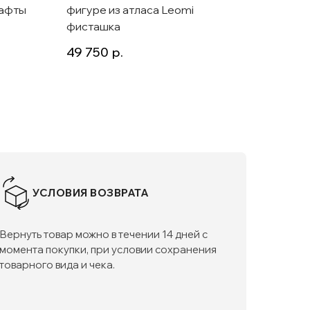
тафты
фигуре из атласа Leomi
футляр
фисташка
Lavali
49 750
р.
37 50
УСЛОВИЯ ВОЗВРАТА
Вернуть товар можно в течении 14 дней с
момента покупки, при условии сохранения
товарного вида и чека.