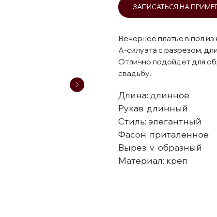
ЗАПИСАТЬСЯ НА ПРИМЕ
Вечернее платье в пол из
А-силуэта с разрезом, дл
Отлично подойдет для обр
свадьбу.
Длина: длинное
Рукав: длинный
Стиль: элегантный
Фасон: приталенное
Вырез: v-образный
Материал: креп