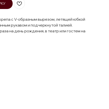
РКУ
 крепа с V-образным вырезом, летящей юбкой
инным рукавом и подчеркнутой талией.
аза на день рождения, в театр или гостем на