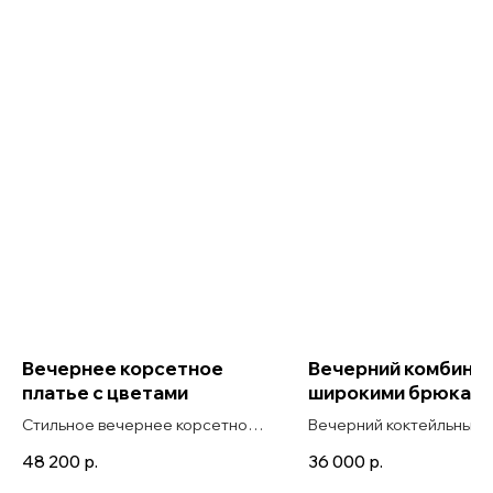
Вечернее корсетное
Вечерний комбинез
платье с цветами
широкими брюкам
Стильное вечернее корсетное
Вечерний коктейльный
платье с цветами в длине мини
комбинезон с широкими
48 200
р.
36 000
р.
Sora
брюками палаццо Reina