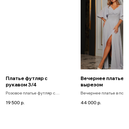
Платье футляр с
Вечернее платье с
рукавом 3/4
вырезом
Розовое платье футляр с
Вечернее платье в пол с
рукавом 3/4 коктейльное на
образным вырезом и юб
19 500
р.
44 000
р.
свадьбу для гостьи Sema
с разрезом Lada maxi г