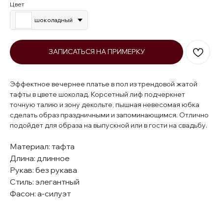
Цвет
шоколадный
ЗАПИСАТЬСЯ НА ПРИМЕРКУ
Эффектное вечернее платье в пол из трендовой жатой
тафты в цвете шоколад. Корсетный лиф подчеркнет
точную талию и зону декольте, пышная невесомая юбка
сделать образ праздничными и запоминающимся. Отлично
подойдет для образа на выпускной или в гости на свадьбу.
Материал: тафта
Длина: длинное
Рукав: без рукава
Стиль: элегантный
Фасон: а-силуэт