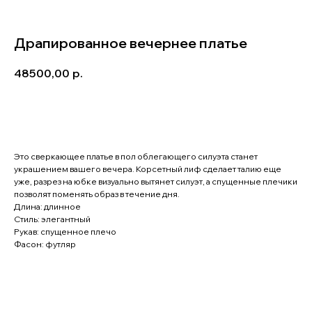
Драпированное вечернее платье
48500,00
р.
Записаться на примерку
Это сверкающее платье в пол облегающего силуэта станет
украшением вашего вечера. Корсетный лиф сделает талию еще
уже, разрез на юбке визуально вытянет силуэт, а спущенные плечики
позволят поменять образ в течение дня.
Длина: длинное
Стиль: элегантный
Рукав: спущенное плечо
Фасон: футляр