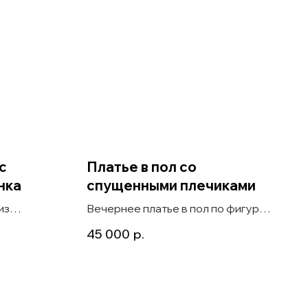
с
Платье в пол со
нка
спущенными плечиками
из
Вечернее платье в пол по фигуре
резом
со спущенными плечиками Simona
45 000
р.
бретели