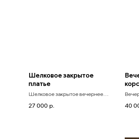
Шелковое закрытое
Вече
платье
кор
Шелковое закрытое вечернее
Вечер
платье в пол прямого силуэта
блест
27 000
р.
40 0
Angelit
юбкой