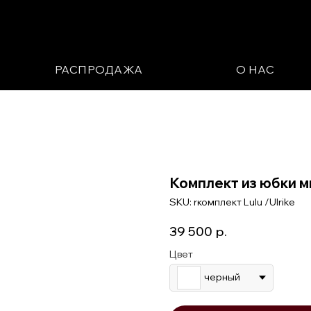
РАСПРОДАЖА
О НАС
Комплект из юбки м
SKU:
rкомплект Lulu /Ulrike
39 500
р.
Цвет
черный