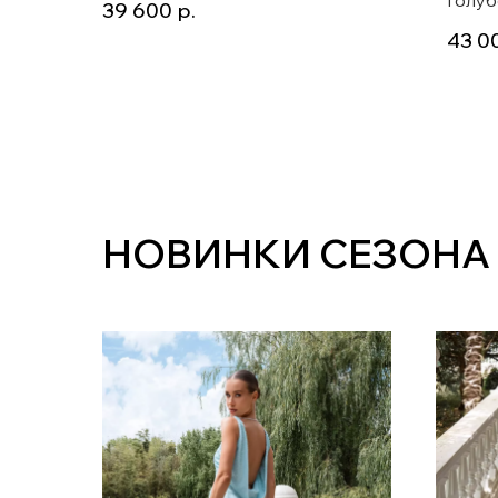
39 600
р.
плать
43 0
разре
НОВИНКИ СЕЗОНА