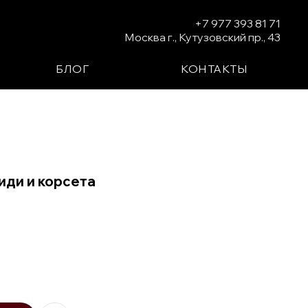
+7 977 393 81 71
Москва г., Кутузовский пр., 43
БЛОГ
КОНТАКТЫ
иди и корсета