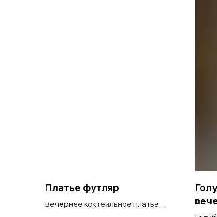
Платье футляр
Гол
веч
Вечернее коктейльное платье
футляр с лепестками на спинке Kin
Голуб