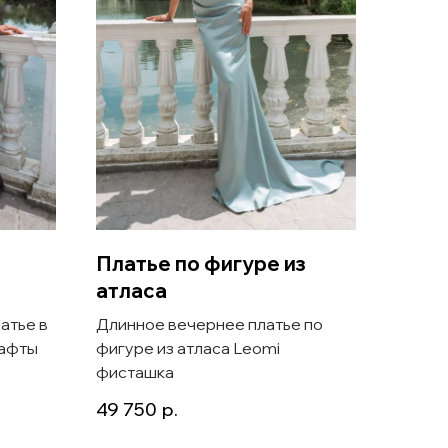
Платье по фигуре из
Атла
атласа
плат
атье в
Длинное вечернее платье по
Атлас
тафты
фигуре из атласа Leomi
футляр
фисташка
Lavali
49 750
р.
37 50