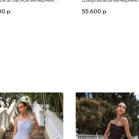
е в пол с вырезом халтер и
с длинным рукавом в д
00
р.
55 600
р.
зом Day
с разрезом Kam лазурь