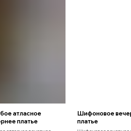
убое атласное
Шифоновое вече
ернее платье
платье
ое атласное вечернее
Шифоновое вечернее 