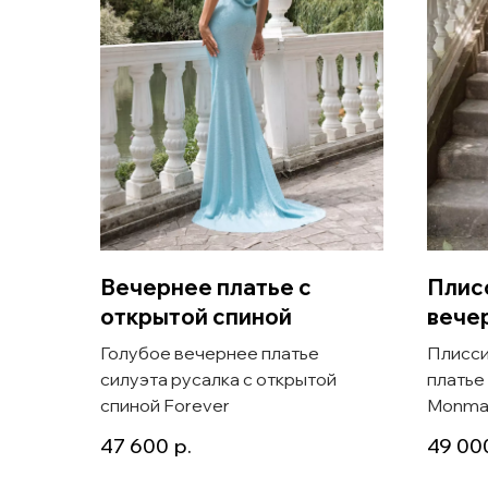
Вечернее платье с
Плис
открытой спиной
вече
Голубое вечернее платье
Плисси
силуэта русалка с открытой
платье
спиной Forever
Monma
47 600
р.
49 00