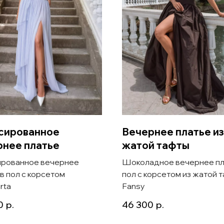
сированное
Вечернее платье из
рнее платье
жатой тафты
рованное вечернее
Шоколадное вечернее пл
 в пол с корсетом
пол с корсетом из жатой 
rta
Fansy
0
р.
46 300
р.