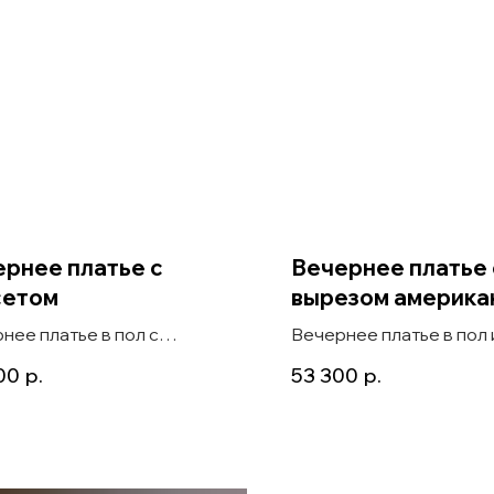
рнее платье с
Вечернее платье 
сетом
вырезом америка
нее платье в пол с
Вечернее платье в пол 
ящим корсетом и атласной
летящего шифона с вы
00
р.
53 300
р.
 на запах Astra красный
американка