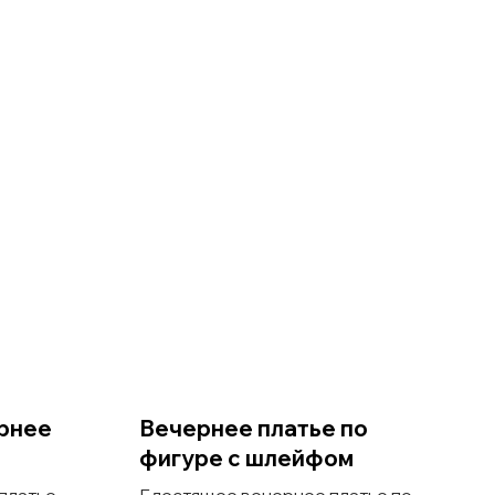
рнее
Вечернее платье по
фигуре с шлейфом
платье
Блестящее вечернее платье по