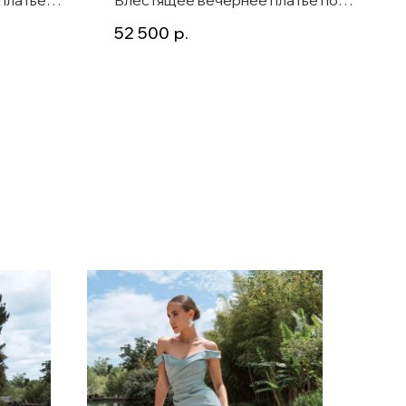
лине макси
фигуре с длинным рукавом и
52 500
р.
шлейфом Vered