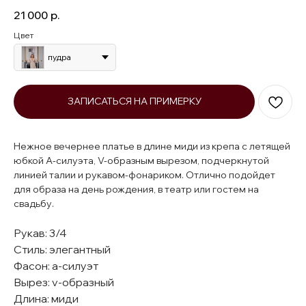
21 000
р.
Цвет
пудра
ЗАПИСАТЬСЯ НА ПРИМЕРКУ
Нежное вечернее платье в длине миди из крепа с летящей
юбкой А-силуэта, V-образным вырезом, подчеркнутой
линией талии и рукавом-фонариком. Отлично подойдет
для образа на день рождения, в театр или гостем на
свадьбу.
Рукав: 3/4
Стиль: элегантный
Фасон: а-силуэт
Вырез: v-образный
Длина: миди