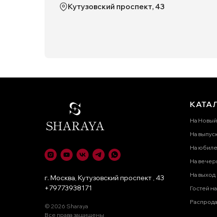
Кутузовский проспект, 43
КАТА
На Новый
На выпус
На юбил
На вечер
На выход
г. Москва, Кутузовский проспект , 43
+79773938171
Гостей на
Распрод
© 2026 Sharaya
Все права защищены