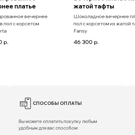
рнее платье
жатой тафты
рованное вечернее
Шоколадное вечернее пл
 в пол с корсетом
пол с корсетом из жатой 
rta
Fansy
0
р.
46 300
р.
СПОСОБЫ ОПЛАТЫ
Вы можете оплатить покупку любым
удобным для вас способом: