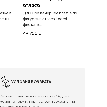
атласа
плат
атье в
Длинное вечернее платье по
Атлас
тафты
фигуре из атласа Leomi
футляр
фисташка
Lavali
49 750
р.
37 50
УСЛОВИЯ ВОЗВРАТА
Вернуть товар можно в течении 14 дней с
момента покупки, при условии сохранения
товарного вида и чека.