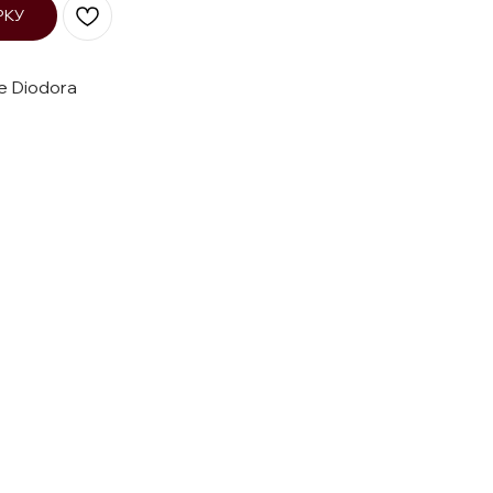
РКУ
е Diodora