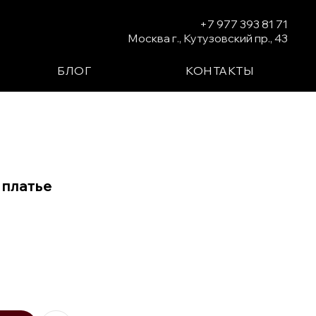
+7 977 393 81 71
Москва г., Кутузовский пр., 43
БЛОГ
КОНТАКТЫ
 платье