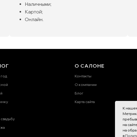
Наличными;
Картой;
Онлайн.
ЛОГ
О САЛОНЕ
 год
Контакты
кной
О компании
ей
Блог
инку
Карта сайта
К нашем
Метрика
 свадьбу
пребыв
на сайт
ажа
на обра
в
Полит