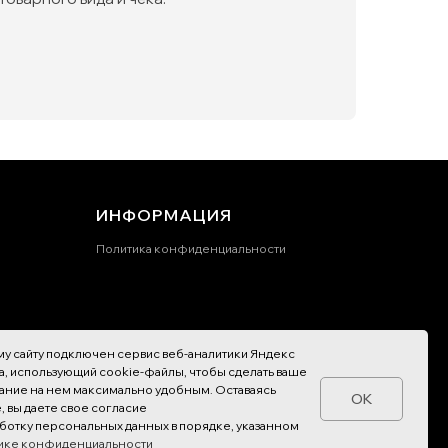
ИНФОРМАЦИЯ
Политика конфиденциальности
*Instagram запрещен в РФ (Meta* -
у сайту подключен сервис веб-аналитики Яндекс
признана экстремистской организацией)
, использующий cookie-файлы, чтобы сделать ваше
ание на нем максимально удобным. Оставаясь
Разработка сайта
OK
е, вы даете свое согласие
ботку персональных данных в порядке, указанном
ике конфиденциальности