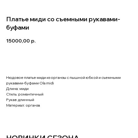
Платье миди со съемными рукавами-
буфами
15000,00
р.
Записаться на примерку
Нюдовое платье миди из органзы с пышной юбкой и съемными
рукавами-буфами Ola midi
Длина: миди
Стиль: романтичный
Рукав: длинный
Материал: органза
НОВИНКИ СЕЗОНА