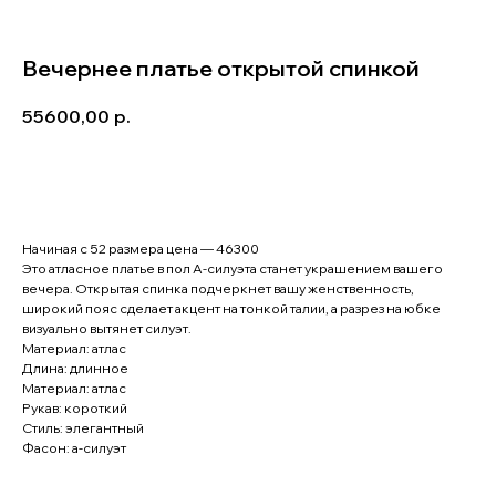
Вечернее платье открытой спинкой
55600,00
р.
Записаться на примерку
Начиная с 52 размера цена — 46300
Это атласное платье в пол А-силуэта станет украшением вашего
вечера. Открытая спинка подчеркнет вашу женственность,
широкий пояс сделает акцент на тонкой талии, а разрез на юбке
визуально вытянет силуэт.
Материал: атлас
Длина: длинное
Материал: атлас
Рукав: короткий
Стиль: элегантный
Фасон: а-силуэт