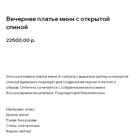
Вечернее платье мини с открытой
спиной
22500,00
р.
Записаться на примерку
Это кокетливое платье мини А-силуэта с вырезом халтер и открытой
спиной идеально подойдет для создания вечернего летнего
образа. Отлично сочетается с собранными волосами и
босоножками на шпильке. Подойдет для беременных.
Материал: атлас
Длина: мини
Рукав: без рукава
Стиль: элегантный
Вырез: халтер