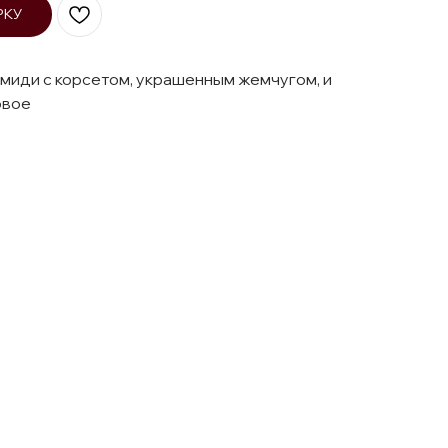
РКУ
миди с корсетом, украшенным жемчугом, и
овое