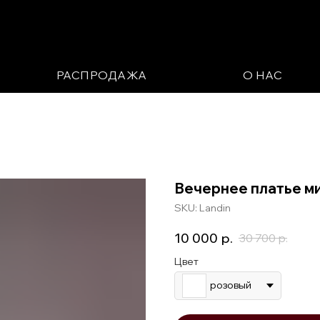
РАСПРОДАЖА
О НАС
Вечернее платье м
SKU:
Landin
10 000
р.
30 700
р.
Цвет
розовый