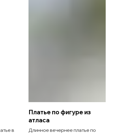
Платье по фигуре из
Атла
атласа
плат
атье в
Длинное вечернее платье по
Атлас