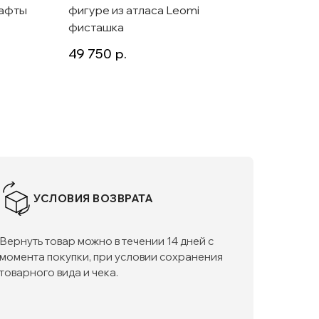
тафты
фигуре из атласа Leomi
футляр
фисташка
Lavali
49 750
р.
37 50
УСЛОВИЯ ВОЗВРАТА
Вернуть товар можно в течении 14 дней с
момента покупки, при условии сохранения
товарного вида и чека.