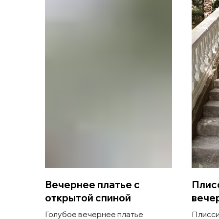
Вечернее платье с
Плис
открытой спиной
вече
Голубое вечернее платье
Плисси