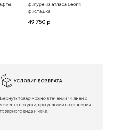
тафты
фигуре из атласа Leomi
футляр
фисташка
Lavali
49 750
р.
37 50
УСЛОВИЯ ВОЗВРАТА
Вернуть товар можно в течении 14 дней с
момента покупки, при условии сохранения
товарного вида и чека.