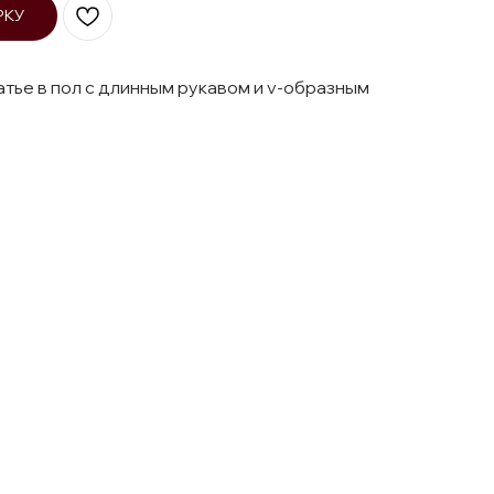
РКУ
ье в пол с длинным рукавом и v-образным