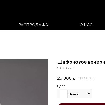
РАСПРОДАЖА
О НАС
Шифоновое вечерне
SKU:
Assol
25 000
р.
43 000
р.
Цвет
пудра