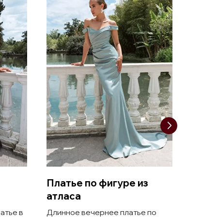
Платье по фигуре из
Атла
атласа
плат
атье в
Длинное вечернее платье по
Атлас