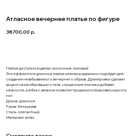
Атласное вечернее платье по фигуре
38700,00
р.
Записаться на примерку
Платье доступно в цветах: молочный, лиловый
Это эффектное длинное платье из атласа идеально подойдет для
создания незабываемого вечернего образа. Драпировка сделает
акцент на изгибах вашего тела, спущенные плечики добавят
нежности, а юбка с запахом позволит продемонстрировать красоту
ног.
Длина: длинное
Рукав: без рукава
Стиль: элегантный
Материал: атлас
Смотрите также