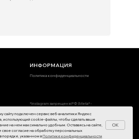
ИНФОРМАЦИЯ
Политика конфиденциальности
*Instagram запрещен в РФ (Meta* -
признана экстремистской организацией)
у сайту подключен сервис веб-аналитики Яндекс
, использующий cookie-файлы, чтобы сделать ваше
Разработка сайта
OK
ние на нем максимально удобным. Оставаясь на сайте,
е свое согласие на обработку персональных
в порядке, указанном в
Политике конфиденциальности