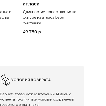
атласа
плат
атье в
Длинное вечернее платье по
Атлас
тафты
фигуре из атласа Leomi
футляр
фисташка
Lavali
49 750
р.
37 50
УСЛОВИЯ ВОЗВРАТА
Вернуть товар можно в течении 14 дней с
момента покупки, при условии сохранения
товарного вида и чека.