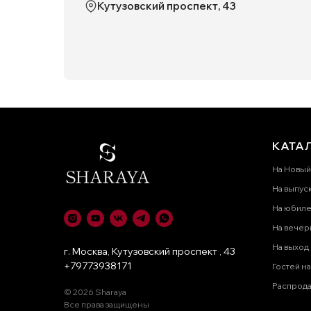
Кутузовский проспект, 43
КАТА
На Новый
На выпус
На юбил
На вечер
На выход
г. Москва, Кутузовский проспект , 43
+79773938171
Гостей на
Распрод
© 2026 Sharaya
Все права защищены