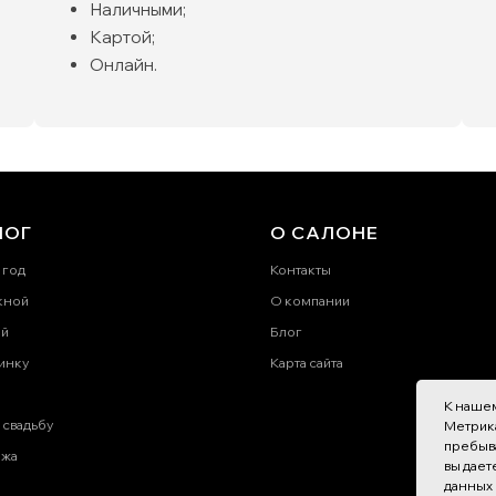
Наличными;
Картой;
Онлайн.
ЛОГ
О САЛОНЕ
 год
Контакты
кной
О компании
ей
Блог
инку
Карта сайта
К нашем
 свадьбу
Метрика
пребыва
ажа
вы дает
данных 