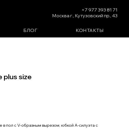
+7 977 393 81 71
Москва г., Кутузовский пр., 43
БЛОГ
КОНТАКТЫ
plus size
у
в пол с V-образным вырезом, юбкой А-силуэта с