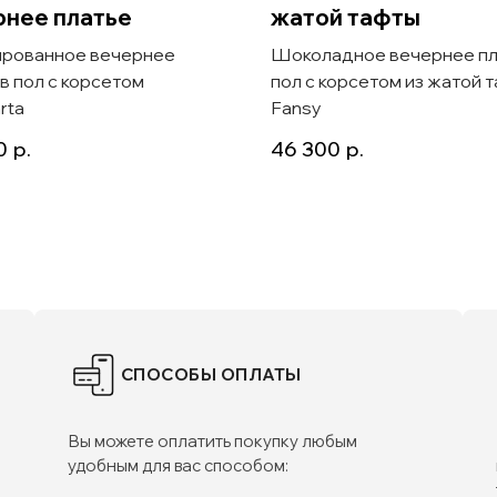
рнее платье
жатой тафты
рованное вечернее
Шоколадное вечернее пл
 в пол с корсетом
пол с корсетом из жатой 
rta
Fansy
0
р.
46 300
р.
СПОСОБЫ ОПЛАТЫ
Вы можете оплатить покупку любым
удобным для вас способом: