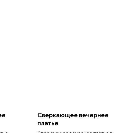
ее
Сверкающее вечернее
платье
атье
Сверкающее вечернее платье в