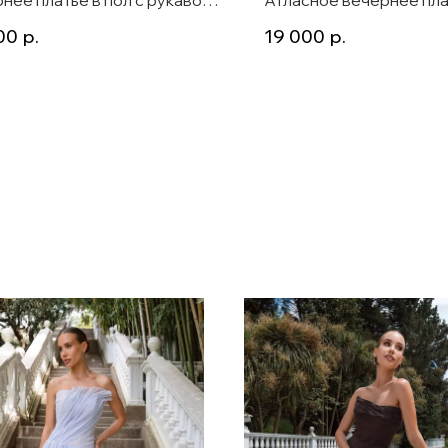
size со сверкающей накидкой
Diodora
00
р.
19 000
р.