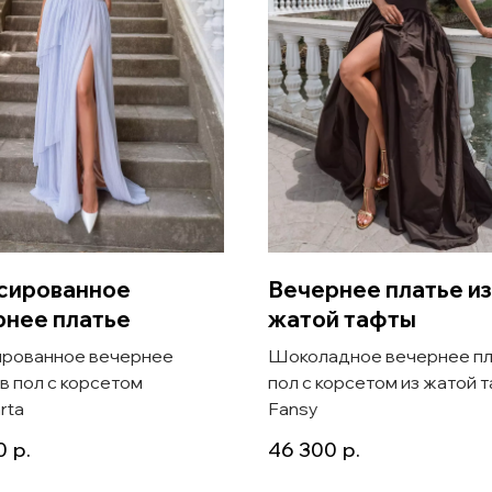
сированное
Вечернее платье из
рнее платье
жатой тафты
рованное вечернее
Шоколадное вечернее пл
 в пол с корсетом
пол с корсетом из жатой 
rta
Fansy
0
р.
46 300
р.