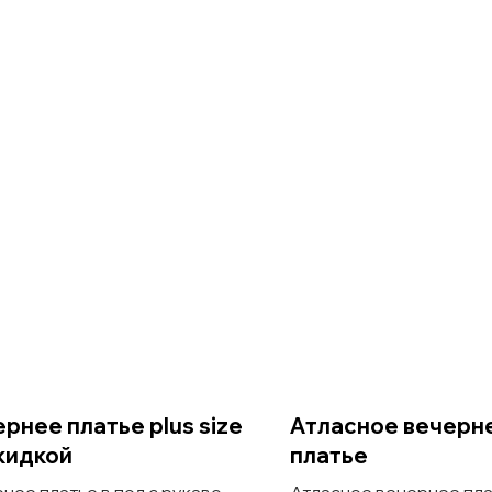
рнее платье plus size
Атласное вечерн
кидкой
платье
нее платье в пол с рукавом
Атласное вечернее пл