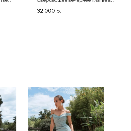
пол Mirra А-силуэт золото
32 000
р.