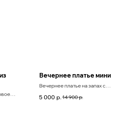
из
Вечернее платье мини
Вечернее платье на запах с
рукавом Diodora мини голубое
овое
5 000
р.
14 900
р.
любой цвет
фона,
an