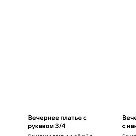
Вечернее платье c
Вече
рукавом 3/4
с на
Вечернее платье с юбкой А-
Вечер