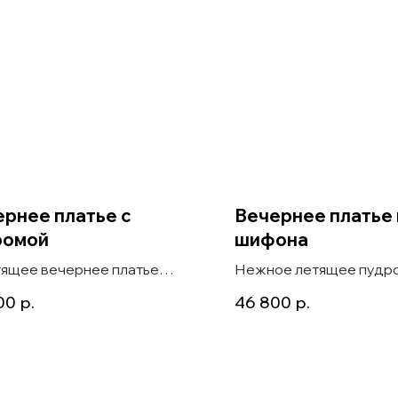
рнее платье с
Вечернее платье 
ромой
шифона
ящее вечернее платье
Нежное летящее пудр
ромой и цветочным декором
вечернее платье из ши
00
р.
46 800
р.
украшенное цветами, R