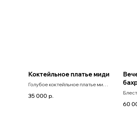
Коктейльное платье миди
Вече
бах
Голубое коктейльное платье миди
для гостя на свадьбу Fiori
Блест
35 000
р.
с бах
60 0
Frost