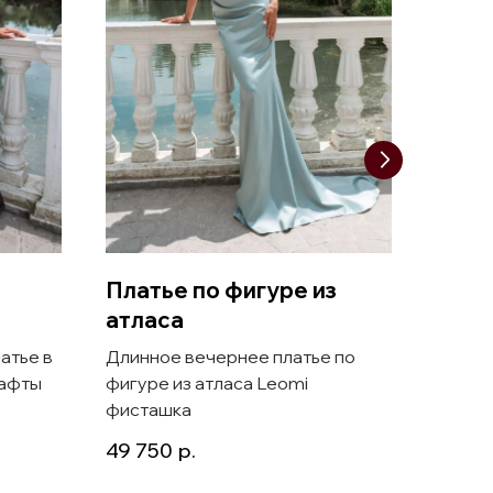
Платье по фигуре из
Атла
атласа
плат
атье в
Длинное вечернее платье по
Атлас
тафты
фигуре из атласа Leomi
футляр
фисташка
Lavali
49 750
р.
37 50