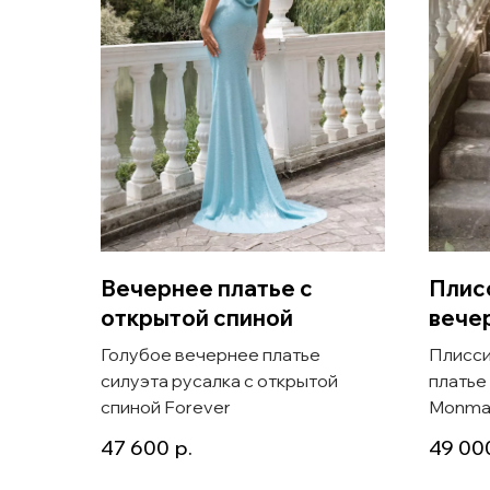
Вечернее платье с
Плис
открытой спиной
вече
Голубое вечернее платье
Плисси
силуэта русалка с открытой
платье
спиной Forever
Monma
47 600
р.
49 00