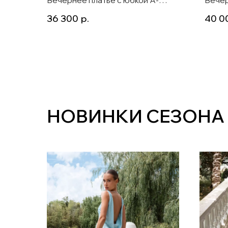
силуэта и рукавом 3/4 Lada midi
plus 
36 300
р.
40 0
бежевый
Lalia
НОВИНКИ СЕЗОНА