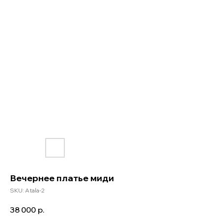
Вечернее платье миди
SKU:
Atala-2
38 000
р.