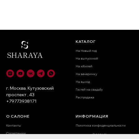
КАТАЛОГ
На Новый год
На выпускной
На юбилей
На вечеринку
На выход
г. Москва, Кутузовский
Гостей на свадьбу
проспект , 43
Распродажа
+79773938171
О САЛОНЕ
ИНФОРМАЦИЯ
Контакты
Политика конфиденциальности
О компании
© 2026 Sharaya