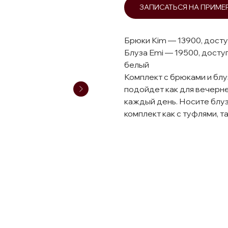
ЗАПИСАТЬСЯ НА ПРИМЕ
Брюки Kim — 13900, досту
Блуза Emi — 19500, доступ
белый
Комплект с брюками и блу
подойдет как для вечерне
каждый день. Носите блуз
комплект как с туфлями, т