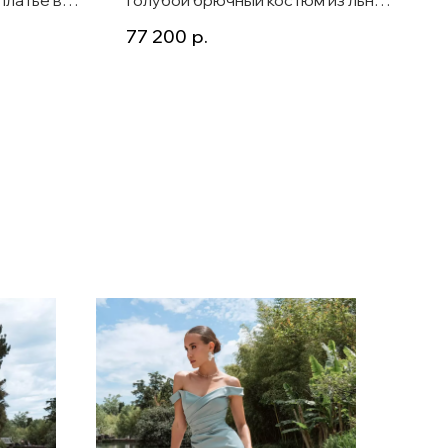
ом
пиджаком и жилетом Mert и
77 200
р.
брюками Onyx