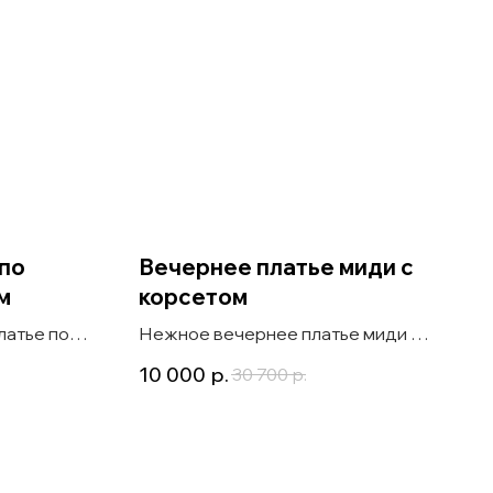
по
Вечернее платье миди с
м
корсетом
латье по
Нежное вечернее платье миди с
вом и
корсетом, украшенным жемчугом,
10 000
р.
30 700
р.
и пышной юбкой Landin розовое