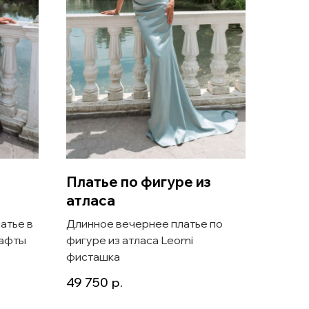
Платье по фигуре из
Атла
атласа
плат
атье в
Длинное вечернее платье по
Атлас
тафты
фигуре из атласа Leomi
футляр
фисташка
Lavali
49 750
р.
37 50