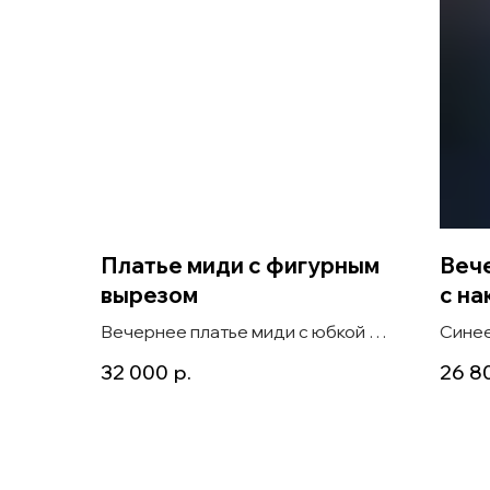
Платье миди с фигурным
Вече
вырезом
с на
Вечернее платье миди с юбкой А-
Синее
силуэта, длинным рукавом и
plus 
32 000
р.
26 8
фигурным вырезом Myra midi