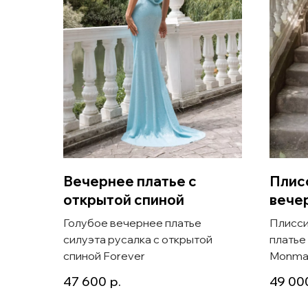
Вечернее платье с
Плис
открытой спиной
вече
Голубое вечернее платье
Плисси
силуэта русалка с открытой
платье
спиной Forever
Monma
47 600
р.
49 00