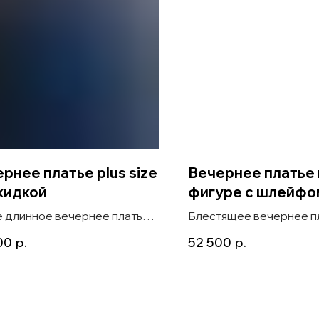
рнее платье plus size
Вечернее платье 
кидкой
фигуре с шлейфо
 длинное вечернее платье
Блестящее вечернее п
size с накидкой Buono
фигуре с длинным рука
00
р.
52 500
р.
шлейфом Vered