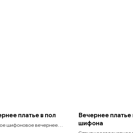
рнее платье в пол
Вечернее платье 
шифона
ое шифоновое вечернее
е в пол, декорированное
Струящееся вечернее 