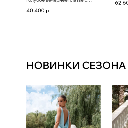
62 6
цвета
плиссированной юбкой и
40 400
р.
сверкающим корсетом Lacrima
НОВИНКИ СЕЗОНА