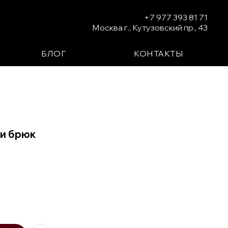
+7 977 393 81 71
Москва г., Кутузовский пр., 43
БЛОГ
КОНТАКТЫ
 и брюк