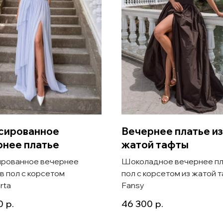
сированное
Вечернее платье из
рнее платье
жатой тафты
рованное вечернее
Шоколадное вечернее пл
 в пол с корсетом
пол с корсетом из жатой 
rta
Fansy
0
р.
46 300
р.