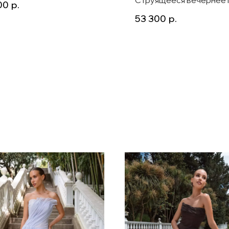
00
р.
ми, Garnet
пол из шифона с вырез
53 300
р.
американка Rikki