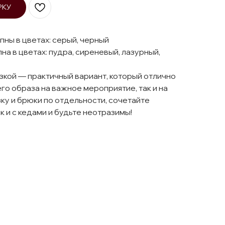
РКУ
пны в цветах: серый, черный
на в цветах: пудра, сиреневый, лазурный,
зкой — практичный вариант, который отлично
го образа на важное мероприятие, так и на
ку и брюки по отдельности, сочетайте
ак и с кедами и будьте неотразимы!