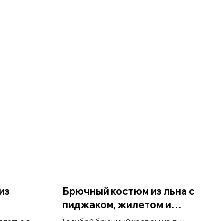
из
Брючный костюм из льна с
пиджаком, жилетом и
брюками
платье в
Голубой брючный костюм из льна с