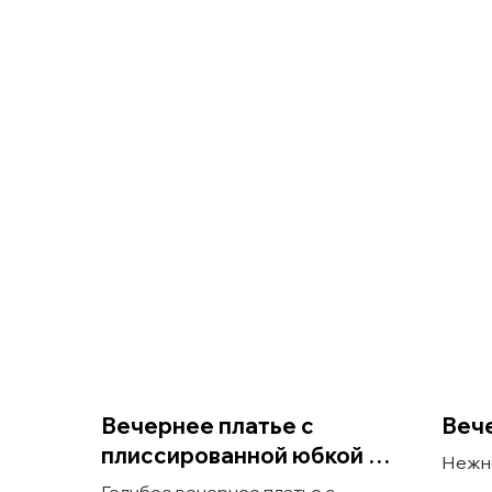
Вечернее платье с
Вече
плиссированной юбкой и
Нежн
корсетом
плать
Голубое вечернее платье с