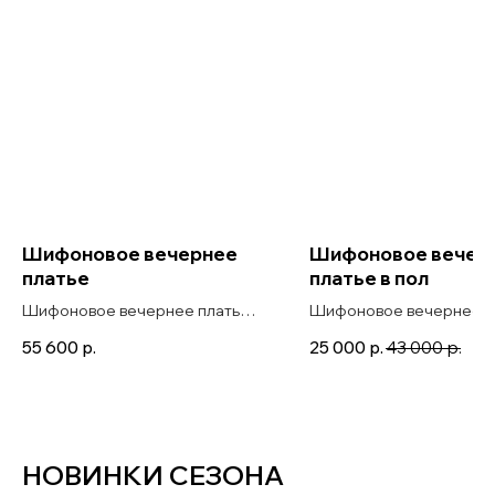
Шифоновое вечернее
Шифоновое вечер
платье
платье в пол
Шифоновое вечернее платье
Шифоновое вечернее пл
с длинным рукавом в длине
пол с длинным рукавом и
55 600
р.
25 000
р.
43 000
р.
макси с разрезом Kam лазурь
образным вырезом Asso
НОВИНКИ СЕЗОНА