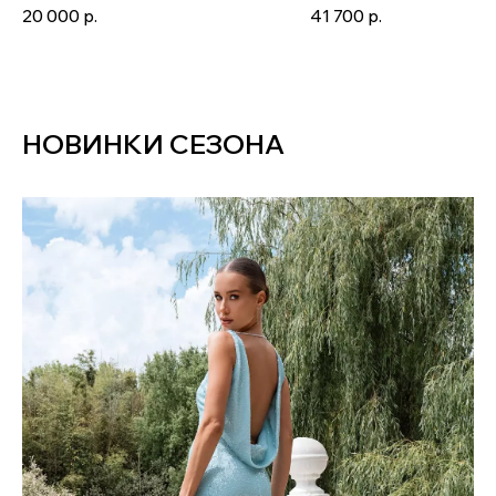
запах с V-образным вырезом
платье в пол с V-образн
20 000
р.
41 700
р.
Grenadin midi
вырезом Kiss
НОВИНКИ СЕЗОНА