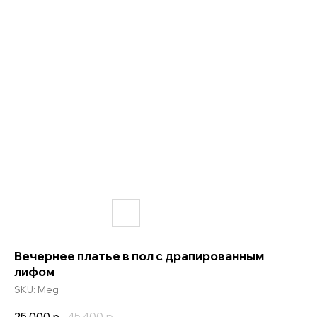
Вечернее платье в пол с драпированным
лифом
SKU:
Meg
25 000
р.
45 400
р.