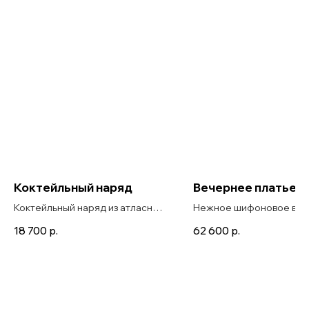
Коктейльный наряд
Вечернее платье в
Коктейльный наряд из атласной
Нежное шифоновое ве
юбки и топа с рукавом
платье в пол, декориро
18 700
р.
62 600
р.
цветами, Garnet